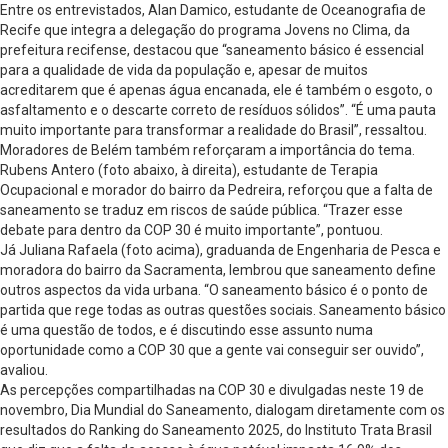
Entre os entrevistados, Alan Damico, estudante de Oceanografia de
Recife que integra a delegação do programa Jovens no Clima, da
prefeitura recifense, destacou que “saneamento básico é essencial
para a qualidade de vida da população e, apesar de muitos
acreditarem que é apenas água encanada, ele é também o esgoto, o
asfaltamento e o descarte correto de resíduos sólidos”. “É uma pauta
muito importante para transformar a realidade do Brasil”, ressaltou.
Moradores de Belém também reforçaram a importância do tema.
Rubens Antero (foto abaixo, à direita), estudante de Terapia
Ocupacional e morador do bairro da Pedreira, reforçou que a falta de
saneamento se traduz em riscos de saúde pública. “Trazer esse
debate para dentro da COP 30 é muito importante”, pontuou.
Já Juliana Rafaela (foto acima), graduanda de Engenharia de Pesca e
moradora do bairro da Sacramenta, lembrou que saneamento define
outros aspectos da vida urbana. “O saneamento básico é o ponto de
partida que rege todas as outras questões sociais. Saneamento básico
é uma questão de todos, e é discutindo esse assunto numa
oportunidade como a COP 30 que a gente vai conseguir ser ouvido”,
avaliou.
As percepções compartilhadas na COP 30 e divulgadas neste 19 de
novembro, Dia Mundial do Saneamento, dialogam diretamente com os
resultados do Ranking do Saneamento 2025, do Instituto Trata Brasil