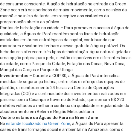
de consumo consciente. A ação de hidratação na entrada da Green
Zone ocorrerá nos períodos de maior movimento, como no início da
manhã e no início da tarde, em receptivo aos visitantes da
programação aberta ao público.
Pontos de hidratação na cidade – Para promover o acesso à água de
qualidade, a Águas do Pará mantém pontos fixos de hidratação
instalados em áreas estratégicas da capital, contribuindo que
moradores e visitantes tenham acesso gratuito à água potável. Os
bebedouros oferecem três tipos de hidratação: água natural, gelada e
uma opção própria para pets, e estão disponíveis em diferentes locais
da cidade, como Parque da Cidade, Estação das Docas, Nova Doca,
Mangal das Garças e Parque do Utinga.
Investimentos –
Durante a COP 30, a Águas do Pará intensifica
medidas de segurança hídrica, entre elas o reforço das equipes de
plantão, o monitoramento 24 horas via Centro de Operações
Integradas (COI) e a continuidade dos investimentos realizados em
parceria com a Cosanpa e Governo do Estado, que somam R$ 220
milhões voltados à melhoria contínua da qualidade e regularidade do
abastecimento em Belém e Região Metropolitana.
Visite o estande da Águas do Pará na Green Zone
No
estande localizado na Green Zone
, a Águas do Pará apresenta
cases de transformação social e ambiental na Amazônia, como o