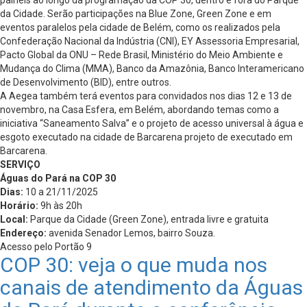
painéis ao longo da programação da COP 30, dentro e fora do Parque
da Cidade. Serão participações na Blue Zone, Green Zone e em
eventos paralelos pela cidade de Belém, como os realizados pela
Confederação Nacional da Indústria (CNI), EY Assessoria Empresarial,
Pacto Global da ONU – Rede Brasil, Ministério do Meio Ambiente e
Mudança do Clima (MMA), Banco da Amazônia, Banco Interamericano
de Desenvolvimento (BID), entre outros.
A Aegea também terá eventos para convidados nos dias 12 e 13 de
novembro, na Casa Esfera, em Belém, abordando temas como a
iniciativa “Saneamento Salva” e o projeto de acesso universal à água e
esgoto executado na cidade de Barcarena projeto de executado em
Barcarena.
SERVIÇO
Águas do Pará na COP 30
Dias:
10 a 21/11/2025
Horário:
9h às 20h
Local:
Parque da Cidade (Green Zone), entrada livre e gratuita
Endereço:
avenida Senador Lemos, bairro Souza.
Acesso pelo Portão 9
COP 30: veja o que muda nos
canais de atendimento da Águas