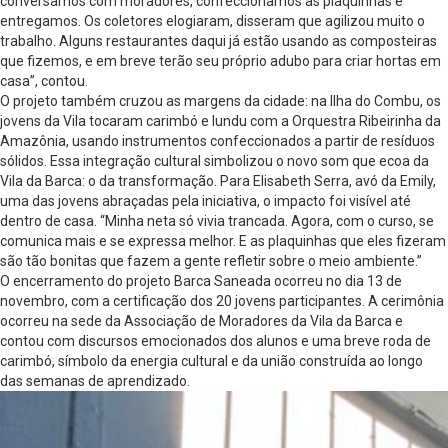
conversamos com moradores, confeccionamos as plaquinhas e
entregamos. Os coletores elogiaram, disseram que agilizou muito o
trabalho. Alguns restaurantes daqui já estão usando as composteiras
que fizemos, e em breve terão seu próprio adubo para criar hortas em
casa”, contou.
O projeto também cruzou as margens da cidade: na Ilha do Combu, os
jovens da Vila tocaram carimbó e lundu com a Orquestra Ribeirinha da
Amazônia, usando instrumentos confeccionados a partir de resíduos
sólidos. Essa integração cultural simbolizou o novo som que ecoa da
Vila da Barca: o da transformação. Para Elisabeth Serra, avó da Emily,
uma das jovens abraçadas pela iniciativa, o impacto foi visível até
dentro de casa. “Minha neta só vivia trancada. Agora, com o curso, se
comunica mais e se expressa melhor. E as plaquinhas que eles fizeram
são tão bonitas que fazem a gente refletir sobre o meio ambiente.”
O encerramento do projeto Barca Saneada ocorreu no dia 13 de
novembro, com a certificação dos 20 jovens participantes. A cerimônia
ocorreu na sede da Associação de Moradores da Vila da Barca e
contou com discursos emocionados dos alunos e uma breve roda de
carimbó, símbolo da energia cultural e da união construída ao longo
das semanas de aprendizado.