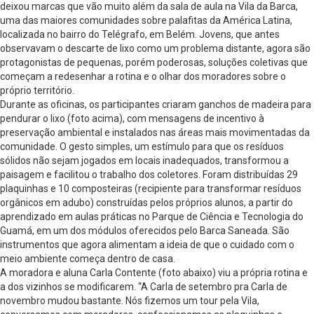
deixou marcas que vão muito além da sala de aula na Vila da Barca,
uma das maiores comunidades sobre palafitas da América Latina,
localizada no bairro do Telégrafo, em Belém. Jovens, que antes
observavam o descarte de lixo como um problema distante, agora são
protagonistas de pequenas, porém poderosas, soluções coletivas que
começam a redesenhar a rotina e o olhar dos moradores sobre o
próprio território.
Durante as oficinas, os participantes criaram ganchos de madeira para
pendurar o lixo (foto acima), com mensagens de incentivo à
preservação ambiental e instalados nas áreas mais movimentadas da
comunidade. O gesto simples, um estímulo para que os resíduos
sólidos não sejam jogados em locais inadequados, transformou a
paisagem e facilitou o trabalho dos coletores. Foram distribuídas 29
plaquinhas e 10 composteiras (recipiente para transformar resíduos
orgânicos em adubo) construídas pelos próprios alunos, a partir do
aprendizado em aulas práticas no Parque de Ciência e Tecnologia do
Guamá, em um dos módulos oferecidos pelo Barca Saneada. São
instrumentos que agora alimentam a ideia de que o cuidado com o
meio ambiente começa dentro de casa.
A moradora e aluna Carla Contente (foto abaixo) viu a própria rotina e
a dos vizinhos se modificarem. “A Carla de setembro pra Carla de
novembro mudou bastante. Nós fizemos um tour pela Vila,