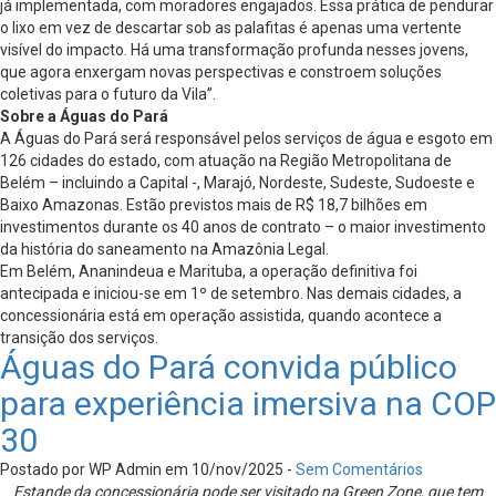
já implementada, com moradores engajados. Essa prática de pendurar
o lixo em vez de descartar sob as palafitas é apenas uma vertente
visível do impacto. Há uma transformação profunda nesses jovens,
que agora enxergam novas perspectivas e constroem soluções
coletivas para o futuro da Vila”.
Sobre a Águas do Pará
A Águas do Pará será responsável pelos serviços de água e esgoto em
126 cidades do estado, com atuação na Região Metropolitana de
Belém – incluindo a Capital -, Marajó, Nordeste, Sudeste, Sudoeste e
Baixo Amazonas. Estão previstos mais de R$ 18,7 bilhões em
investimentos durante os 40 anos de contrato – o maior investimento
da história do saneamento na Amazônia Legal.
Em Belém, Ananindeua e Marituba, a operação definitiva foi
antecipada e iniciou-se em 1º de setembro. Nas demais cidades, a
concessionária está em operação assistida, quando acontece a
transição dos serviços.
Águas do Pará convida público
para experiência imersiva na COP
30
Postado por WP Admin em 10/nov/2025 -
Sem Comentários
Estande da concessionária pode ser visitado na Green Zone, que tem