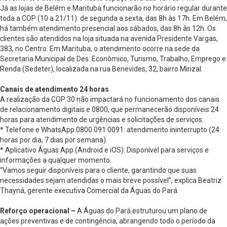
Já as lojas de Belém e Marituba funcionarão no horário regular durante
toda a COP (10 a 21/11): de segunda a sexta, das 8h às 17h. Em Belém,
há também atendimento presencial aos sábados, das 8h às 12h. Os
clientes são atendidos na loja situada na avenida Presidente Vargas,
383, no Centro. Em Marituba, o atendimento ocorre na sede da
Secretaria Municipal de Des. Econômico, Turismo, Trabalho, Emprego e
Renda (Sedeter), localizada na rua Benevides, 32, bairro Mirizal.
Canais de atendimento 24 horas
A realização da COP 30 não impactará no funcionamento dos canais
de relacionamento digitais e 0800, que permanecerão disponíveis 24
horas para atendimento de urgências e solicitações de serviços:
* Telefone e WhatsApp 0800 091 0091: atendimento ininterrupto (24
horas por dia, 7 dias por semana).
* Aplicativo Águas App (Android e iOS): Disponível para serviços e
informações a qualquer momento.
“Vamos seguir disponíveis para o cliente, garantindo que suas
necessidades sejam atendidas o mais breve possível”, explica Beatriz
Thayná, gerente executiva Comercial da Águas do Pará.
Reforço operacional –
A Águas do Pará estruturou um plano de
ações preventivas e de contingência, abrangendo todo o período da