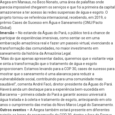
Aegea em Manaus, no Beco Nonato, uma área de palafitas onde
parecia impossível chegarem os serviços e que foi a primeira da capital
amazonense a ter acesso às redes suspensas de água e esgoto. O
projeto tornou-se referência internacional, recebendo, em 2019, o
prêmio Cases de Sucesso em Água e Saneamento (ONU/Pacto
Global).
Imersão –
No estande da Águas do Pará, o público terá a chance de
participar de experiências imersivas, como sentar-se em uma
embarcação amazônica real e fazer um passeio virtual, vivenciando a
transformação das comunidades, no maior investimento em
saneamento da história da Amazônia Legal.
“Mais do que apenas apresentar dados, queremos que o visitante veja
e sinta a transformação que o tratamento de água e esgoto
proporcionam. Estamos levando para a COP 30, cases de sucesso para
mostrar que o saneamento é uma alavanca para reduzir a
vulnerabilidade social, contribuindo para uma comunidade mais
saudável”, comenta André Facó, diretor-presidente da Águas do Pará.
Haverá ainda um destaque para a experiência bem-sucedida em
Barcarena – primeira cidade do Pará a garantir acesso universal à
água tratada e à coleta e tratamento de esgoto, antecipando em oito
anos o cumprimento das metas do Novo Marco Legal do Saneamento.
Outros eventos –
A Aegea também estará presente em diferentes