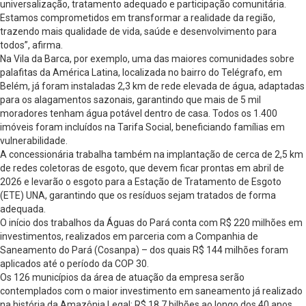
universalização, tratamento adequado e participação comunitária.
Estamos comprometidos em transformar a realidade da região,
trazendo mais qualidade de vida, saúde e desenvolvimento para
todos”, afirma.
Na Vila da Barca, por exemplo, uma das maiores comunidades sobre
palafitas da América Latina, localizada no bairro do Telégrafo, em
Belém, já foram instaladas 2,3 km de rede elevada de água, adaptadas
para os alagamentos sazonais, garantindo que mais de 5 mil
moradores tenham água potável dentro de casa. Todos os 1.400
imóveis foram incluídos na Tarifa Social, beneficiando famílias em
vulnerabilidade.
A concessionária trabalha também na implantação de cerca de 2,5 km
de redes coletoras de esgoto, que devem ficar prontas em abril de
2026 e levarão o esgoto para a Estação de Tratamento de Esgoto
(ETE) UNA, garantindo que os resíduos sejam tratados de forma
adequada.
O início dos trabalhos da Águas do Pará conta com R$ 220 milhões em
investimentos, realizados em parceria com a Companhia de
Saneamento do Pará (Cosanpa) – dos quais R$ 144 milhões foram
aplicados até o período da COP 30.
Os 126 municípios da área de atuação da empresa serão
contemplados com o maior investimento em saneamento já realizado
na história da Amazônia Legal: R$ 18,7 bilhões ao longo dos 40 anos,