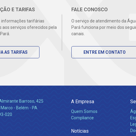
ÇÃO E TARIFAS
FALE CONOSCO
s informações tarifárias
O serviço de atendimento da Águ
s aos serviços oferecidos pela
Pará funciona por meio dos segui
Pará.
canais.
A AS TARIFAS
ENTRE EM CONTATO
Almirante Barroso, 425
A Empresa
Se
 Marco - Belém - PA
Quem Somos
Ág
93-020
Compliance
Es
Leg
Notícias
Do