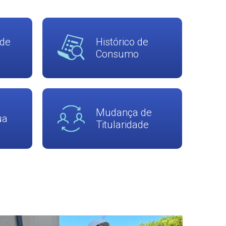
de
Histórico de
Consumo
Mudança de
ua
Titularidade