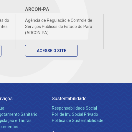
ARCON-PA
as do
Agência de Regulação e Controle de
ntes
Serviços Públicos do Estado do Pará
(ARCON-PA)
ACESSE O SITE
rviços
Sustentabilidade
ua
Responsabilidade Social
gotamento Sanitário
Pol. de Inv. Social Privado
islação e Tarifas
Política de Sustentabilidade
cumentos