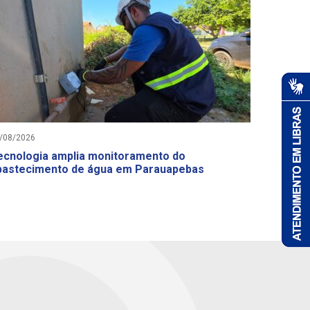
/08/2026
03/08/2026
ecnologia amplia monitoramento do
Salinópo
bastecimento de água em Parauapebas
com lim