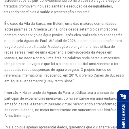
apresentados ao público, evidenciando como o acesso à água e esgoto
tratados promovem inclusão sanitária e redução de desigualdades,
trazendo benefícios à saúde e preservação ambiental.
É o caso da Vila da Barca, em Belém, uma das maiores comunidades
sobre palafitas da América Latina, onde desde setembro os moradores
contam com serviço de água potável, após obra realizada em apenas três
meses pela Águas do Pará. Até abril de 2026, a comunidade também terá
esgoto coletado e tratado. A adaptação de engenharia, que utiliza de
redes aéreas, vem de uma experiência bem-sucedida da Aegea em
Manaus, no Beco Nonato, uma área de palafitas onde parecia impossível
chegarem os serviços e que foi a primeira da capital amazonense a ter
acesso às redes suspensas de água e esgoto. O projeto tornou-se
referência internacional, recebendo, em 2019, o prêmio Cases de Sucesso
em Água e Saneamento (ONU/Pacto Global).
Imersão –
No estande da Águas do Pará, o público terá a chance de
participar de experiências imersivas, como sentar-se em uma embarcação
amazônica real e fazer um passeio virtual, vivenciando a transformação
das comunidades, no maior investimento em saneamento da história da
Amazônia Legal.
“Mais do que apenas apresentar dados, queremos que o visitante veja e