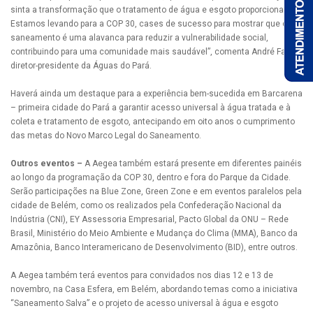
sinta a transformação que o tratamento de água e esgoto proporcionam.
Estamos levando para a COP 30, cases de sucesso para mostrar que o
saneamento é uma alavanca para reduzir a vulnerabilidade social,
contribuindo para uma comunidade mais saudável”, comenta André Facó,
diretor-presidente da Águas do Pará.
Haverá ainda um destaque para a experiência bem-sucedida em Barcarena
– primeira cidade do Pará a garantir acesso universal à água tratada e à
coleta e tratamento de esgoto, antecipando em oito anos o cumprimento
das metas do Novo Marco Legal do Saneamento.
Outros eventos –
A Aegea também estará presente em diferentes painéis
ao longo da programação da COP 30, dentro e fora do Parque da Cidade.
Serão participações na Blue Zone, Green Zone e em eventos paralelos pela
cidade de Belém, como os realizados pela Confederação Nacional da
Indústria (CNI), EY Assessoria Empresarial, Pacto Global da ONU – Rede
Brasil, Ministério do Meio Ambiente e Mudança do Clima (MMA), Banco da
Amazônia, Banco Interamericano de Desenvolvimento (BID), entre outros.
A Aegea também terá eventos para convidados nos dias 12 e 13 de
novembro, na Casa Esfera, em Belém, abordando temas como a iniciativa
“Saneamento Salva” e o projeto de acesso universal à água e esgoto