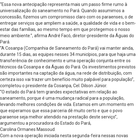
“Essa nova antecipação representa mais um passo firme rumo à
universalização do saneamento no Pará. Quando assumimos a
concessão, fizemos um compromisso claro com os paraenses, o de
entregar serviços que ampliem a saúde, a qualidade de vida e o bem-
estar das famílias, ao mesmo tempo em que protegemos o nosso
meio ambiente.”, afirma André Facó, diretor-presidente da Águas do
Pará.
“A Cosanpa (Companhia de Saneamento do Pará) vai manter ainda,
durante 15 dias, as equipes nesses 34 municípios, para que haja uma
transferência de conhecimento e uma operação conjunta entre os
técnicos da Cosanpa e da Águas do Pará. Os investimentos previstos
são importantes na captação da água, na rede de distribuição, com
certeza isso vai trazer um benefício muito palpável para população”,
completou o presidente da Cosanpa, Cel. Dilson Júnior.
“O estado do Pará tem grandes expectativas em relação ao
saneamento, porque é uma mudança radical para a população,
levando melhores condições de vida. Estamos em um momento em
que esperamos que essa parceria dê muito certo e que o povo
paraense seja melhor atendido na prestação deste serviço”,
argumentou a procuradora do Estado do Pará,
Carolina Ormanes Massoud.
Com a nova operação iniciada nesta segunda-feira nessas novas