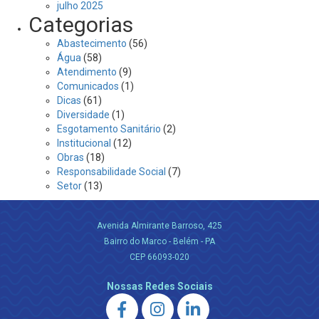
julho 2025
Categorias
Abastecimento
(56)
Água
(58)
Atendimento
(9)
Comunicados
(1)
Dicas
(61)
Diversidade
(1)
Esgotamento Sanitário
(2)
Institucional
(12)
Obras
(18)
Responsabilidade Social
(7)
Setor
(13)
Avenida Almirante Barroso, 425
Bairro do Marco - Belém - PA
CEP 66093-020
Nossas Redes Sociais