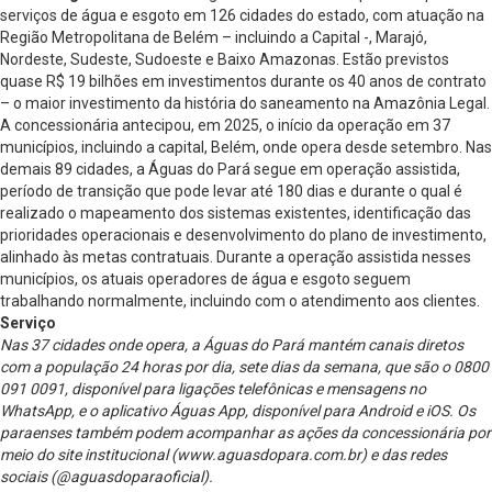
serviços de água e esgoto em 126 cidades do estado, com atuação na
Região Metropolitana de Belém – incluindo a Capital -, Marajó,
Nordeste, Sudeste, Sudoeste e Baixo Amazonas. Estão previstos
quase R$ 19 bilhões em investimentos durante os 40 anos de contrato
– o maior investimento da história do saneamento na Amazônia Legal.
A concessionária antecipou, em 2025, o início da operação em 37
municípios, incluindo a capital, Belém, onde opera desde setembro. Nas
demais 89 cidades, a Águas do Pará segue em operação assistida,
período de transição que pode levar até 180 dias e durante o qual é
realizado o mapeamento dos sistemas existentes, identificação das
prioridades operacionais e desenvolvimento do plano de investimento,
alinhado às metas contratuais. Durante a operação assistida nesses
municípios, os atuais operadores de água e esgoto seguem
trabalhando normalmente, incluindo com o atendimento aos clientes.
Serviço
Nas 37 cidades onde opera, a Águas do Pará mantém canais diretos
com a população 24 horas por dia, sete dias da semana, que são o 0800
091 0091, disponível para ligações telefônicas e mensagens no
WhatsApp, e o aplicativo Águas App, disponível para Android e iOS. Os
paraenses também podem acompanhar as ações da concessionária por
meio do site institucional (www.aguasdopara.com.br) e das redes
sociais (@aguasdoparaoficial).