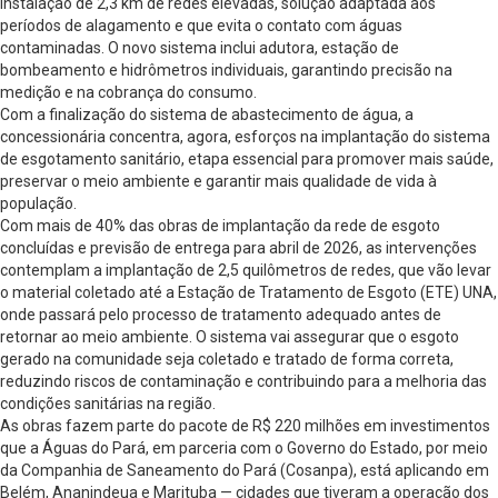
instalação de 2,3 km de redes elevadas, solução adaptada aos
períodos de alagamento e que evita o contato com águas
contaminadas. O novo sistema inclui adutora, estação de
bombeamento e hidrômetros individuais, garantindo precisão na
medição e na cobrança do consumo.
Com a finalização do sistema de abastecimento de água, a
concessionária concentra, agora, esforços na implantação do sistema
de esgotamento sanitário, etapa essencial para promover mais saúde,
preservar o meio ambiente e garantir mais qualidade de vida à
população.
Com mais de 40% das obras de implantação da rede de esgoto
concluídas e previsão de entrega para abril de 2026, as intervenções
contemplam a implantação de 2,5 quilômetros de redes, que vão levar
o material coletado até a Estação de Tratamento de Esgoto (ETE) UNA,
onde passará pelo processo de tratamento adequado antes de
retornar ao meio ambiente. O sistema vai assegurar que o esgoto
gerado na comunidade seja coletado e tratado de forma correta,
reduzindo riscos de contaminação e contribuindo para a melhoria das
condições sanitárias na região.
As obras fazem parte do pacote de R$ 220 milhões em investimentos
que a Águas do Pará, em parceria com o Governo do Estado, por meio
da Companhia de Saneamento do Pará (Cosanpa), está aplicando em
Belém, Ananindeua e Marituba — cidades que tiveram a operação dos