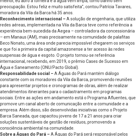
melhor, eu abro a torneira e a água vem limpa, tomo banho sem
preocupação. Estou feliz e muito satisfeita”, contou Patrícia Tavares,
moradora da Vila da Barca há 35 anos.
Reconhecimento internacional –
A solução de engenharia, que utiliza
redes aéreas, implementada na Vila da Barca teve como referência a
experiência bem-sucedida da Aegea – controladora da concessionária
– em Manaus (AM), mais precisamente na comunidade de palafitas
Beco Nonato, uma área onde parecia impossível chegarem os serviços
e que foi a primeira da capital amazonense a ter acesso às redes
suspensas de água e esgoto. O projeto tornou-se referência
internacional, recebendo, em 2019, o prêmio Cases de Sucesso em
Água e Saneamento (ONU/Pacto Global).
Responsabilidade social –
A Águas do Pará mantém diálogo
constante com os moradores da Vila da Barca, promovendo reuniões
para apresentar projetos e cronogramas de obras, além de realizar
atendimentos itinerantes para o cadastramento em programas
sociais. Entre as ações em andamento está o Programa Afluentes, que
promove um canal aberto de comunicação entre a comunidade e a
empresa. Além disso, são desenvolvidas iniciativas como o Projeto
Barca Saneada, que capacitou jovens de 17 a 21 anos para criar
soluções sustentáveis de gestão de resíduos, promovendo a
consciência ambiental na comunidade.
Sobre a Águas do Pará –
A Águas do Pará será responsável pelos