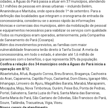
cidades, a Águas do Pará passa a atuar em 37 municípios, atendendo
3,1 milhões de pessoas em áreas urbanas – incluindo Belém,
Ananindeua e Marituba, onde opera desde 1º de setembro. Para a
definição das localidades que integram o cronograma de entrada da
concessionária, considerou-se o acesso rápido às informações
técnicas e comerciais dos municípios, além da mobilização de pessoal
e equipamentos necessários para viabilizar os serviços com qualidade.
Todos os municípios eram operados, anteriormente, pela Companhia
de Saneamento do Pará (Cosanpa).
Além dos investimentos previstos, as famílias com maior
vulnerabilidade financeira terão direito à Tarifa Social. A meta da
concessionária, em todo o estado, é atender até 1,6 milhão de
paraenses com o benefício, o que representa 30% da população.
Confira a relação dos 34 municípios onde a Águas do Pará inicia a
operação em 8/12:
Abaetetuba, Afuá, Augusto Correa, Breu Branco, Bragança, Cachoeira
do Arari, Capanema, Capitão Poço, Castanhal, Dom Eliseu, Igarapé-Miri,
Inhangapi, Limoeiro do Ajuru, Magalhães Barata, Marabá, Marapanim,
Mocajuba, Moju, Nova Timboteua, Ourém, Peixe Boi, Ponta de Pedras,
Portel, Salvaterra, Santa Luzia do Pará, Santa Maria das Barreiras,
Santa Maria do Pará, São Caetano de Odivelas, São Francisco do Pará,
Soure, Tailândia, Tracuateua, Vigia, Viseu.
Novos canais de atendimento