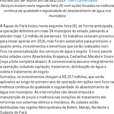
Postado por WP Admin em 08/dez/2025 -
Sem Comentários
Serviços iniciam nesta segunda-feira (8) com ações focadas na melhoria
contínua da qualidade e regularidade do abastecimento de água nos
municípios
A Águas do Pará iniciou nesta segunda-feira (8), de forma antecipada,
a operação definitiva em mais 34 municípios do estado, passando a
atender mais 1,2 milhão de paraenses. Os trabalhos estavam previstos
para iniciar apenas em 2026, mas foram acelerados para promover, o
quanto antes, investimentos e benefícios que serão realizados com
foco na universalização dos serviços de água e esgoto. O novo pacote
inclui cidades como Abaetetuba, Bragança, Castanhal, Marabá e Soure
(veja a lista completa abaixo). A concessionária assume integralmente
a operação, incluindo captação, tratamento, distribuição de água e
coleta e tratamento de esgoto.
Somados, os investimentos chegam a R$ 257 milhões, que serão
aplicados ao longo do primeiro ano de operação em ações com foco na
melhoria contínua da qualidade e regularidade do abastecimento de
água nos municípios. As intervenções vão desde limpeza e
manutenção de poços e melhoria nas estações de tratamento até
reformas nos sistemas elétrico e mecânico. As cidades estão
distribuídas nas regiões Metropolitana de Belém, Marajó, Nordeste e
Sudeste do Pará.