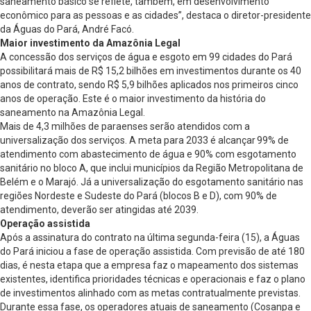
saneamento básico se reflete, também, em desenvolvimento
econômico para as pessoas e as cidades”, destaca o diretor-presidente
da Águas do Pará, André Facó.
Maior investimento da Amazônia Legal
A concessão dos serviços de água e esgoto em 99 cidades do Pará
possibilitará mais de R$ 15,2 bilhões em investimentos durante os 40
anos de contrato, sendo R$ 5,9 bilhões aplicados nos primeiros cinco
anos de operação. Este é o maior investimento da história do
saneamento na Amazônia Legal.
Mais de 4,3 milhões de paraenses serão atendidos com a
universalização dos serviços. A meta para 2033 é alcançar 99% de
atendimento com abastecimento de água e 90% com esgotamento
sanitário no bloco A, que inclui municípios da Região Metropolitana de
Belém e o Marajó. Já a universalização do esgotamento sanitário nas
regiões Nordeste e Sudeste do Pará (blocos B e D), com 90% de
atendimento, deverão ser atingidas até 2039.
Operação assistida
Após a assinatura do contrato na última segunda-feira (15), a Águas
do Pará iniciou a fase de operação assistida. Com previsão de até 180
dias, é nesta etapa que a empresa faz o mapeamento dos sistemas
existentes, identifica prioridades técnicas e operacionais e faz o plano
de investimentos alinhado com as metas contratualmente previstas.
Durante essa fase, os operadores atuais de saneamento (Cosanpa e