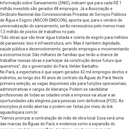
Informação sobre Saneamento (SNIS), indicam que para cada R$ 1
milhão investido são gerados 48 empregos. Já a Associação e
Sindicato Nacional das Concessionárias Privadas de Serviços Públicos
de Água e Esgoto (ABCON SINDCON), aponta que, para o cenário de
universalização do saneamento, serão necessários pelo menos mais
1,5 milhão de postos de trabalhos no país.
“São obras que vão levar água tratada e coleta de esgoto para milhões
de paraenses. Isso é infraestrutura, sim. Mas é também dignidade,
saúde pública e desenvolvimento, gerando empregos e movimentando
a economia local. São milhares de famílias que terão a chance de
trabalhar nessas obras e participar da construção desse futuro que
queremos”, diz o governador do Pará, Helder Barbalho.
No Pará, a expectativa é que sejam gerados 42 mil empregos diretos e
indiretos, ao longo dos 40 anos de contrato da Águas do Pará. Nesta
primeira seleção, as vagas disponíveis são para funções operacionais,
administrativas e cargos de liderança. Podem se candidatar
profissionais de todas as cidades onde a empresa vai atuar e as
oportunidades são elegíveis para pessoas com deficiência (PCD). As
inscrições já estão abertas e podem ser feitas por meio do link
aguasdopara.com.br.
“Vamos priorizar a contratação de mão de obra local. Essa será uma
das marcas da Águas do Pará, e evidencia como a expansão do