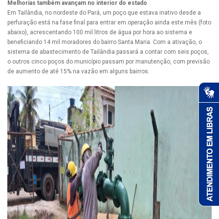
Melhorias também avançam no interior do estado
Em Tailândia, no nordeste do Pará, um poço que estava inativo desde a
perfuração está na fase final para entrar em operação ainda este mês (foto
abaixo), acrescentando 100 mil litros de água por hora ao sistema e
beneficiando 14 mil moradores do bairro Santa Maria. Com a ativação, o
sistema de abastecimento de Tailândia passará a contar com seis poços,
o outros cinco poços do município passam por manutenção, com previsão
de aumento de até 15% na vazão em alguns bairros.