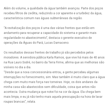
Além do volume, a qualidade da água também avançou. Parte dos poços
recebeu filtros de zeólita, reduzindo a cor aparente e a turbidez da água,
característica comum nas águas subterrâneas da região.
“A revitalização dos poços é uma das várias frentes que estão em
andamento para recuperar a capacidade do sistema e garantir mais
regularidade no abastecimento”, destaca o gerente executivo de
operações da Águas do Pará, Lucas Damaceno.
Os resultados dessas frentes de trabalho já são percebidos pelos
moradores. A servidora pública Karla Ramos, que vive há mais de 40 anos
na Rua Lauro Sodré, no bairro da Terra Firme, afirma que as melhorias são
visíveis no dia a dia.
“Desde que a nova concessionária entrou, a gente percebeu algumas
interrupções no fornecimento, sim. Mas também é muito claro que a água
chega com muito mais força nas torneiras. Hoje, os dois andares da
minha casa são abastecidos sem dificuldade, coisa que antes não
acontecia. Outra mudança que notei foi na cor da água. Ela chega bem
mais limpa, e eu já não tenho mais aquela preocupação na hora de lavar
roupas brancas”, relata.