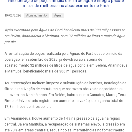
Recuperação de poços amplia oferta de água e integra pacote
inicial de melhorias no abastecimento no Pará
Abastecimento
Água
19/02/2026
Ação executada pela Águas do Pará beneficiou mais de 300 mil pessoas só
em Belém, Ananindeua e Marituba, com 32 milhões de litros a mais de água
por dia
A revitalização de poços realizada pela Águas do Pará desde o início da
operação, em setembro de 2025, já devolveu ao sistema de
abastecimento 32 milhões de litros de água por dia em Belém, Ananindeua
e Marituba, beneficiando mais de 300 mil pessoas.
As intervenções incluem limpeza e substituição de bombas, instalação de
filtros e reativação de estruturas que operavam abaixo da capacidade ou
estavam inativas há anos. Em Belém, bairros como Canudos, Marco, Terra
Firme e Universitário registraram aumento na vazão, com ganho total de
17,8 milhões de litros por dia.
Em Ananindeua, houve aumento de 14% na pressão da água na região
central. Já em Marituba, a recuperação de sistemas elevou a pressão em
até 78% em áreas centrais, reduzindo as intermitências no fornecimento.