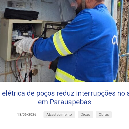
elétrica de poços reduz interrupções no
em Parauapebas
Abastecimento
Dicas
Obras
18/06/2026