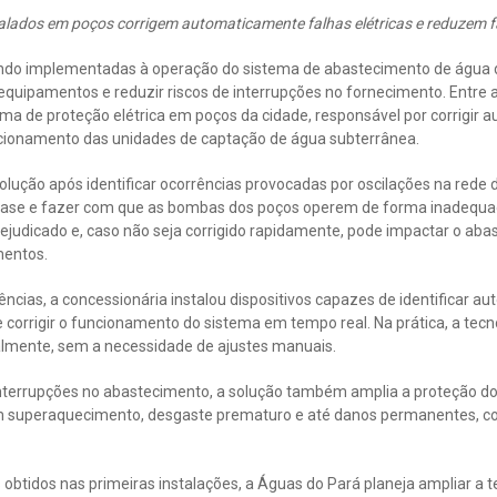
lados em poços corrigem automaticamente falhas elétricas e reduzem f
endo implementadas à operação do sistema de abastecimento de água
quipamentos e reduzir riscos de interrupções no fornecimento. Entre a
ema de proteção elétrica em poços da cidade, responsável por corrigir
onamento das unidades de captação de água subterrânea.
lução após identificar ocorrências provocadas por oscilações na rede d
fase e fazer com que as bombas dos poços operem de forma inadequad
judicado e, caso não seja corrigido rapidamente, pode impactar o ab
entos.
ências, a concessionária instalou dispositivos capazes de identificar 
 e corrigir o funcionamento do sistema em tempo real. Na prática, a tec
mente, sem a necessidade de ajustes manuais.
 interrupções no abastecimento, a solução também amplia a proteção 
m superaquecimento, desgaste prematuro e até danos permanentes, 
 obtidos nas primeiras instalações, a Águas do Pará planeja ampliar a 