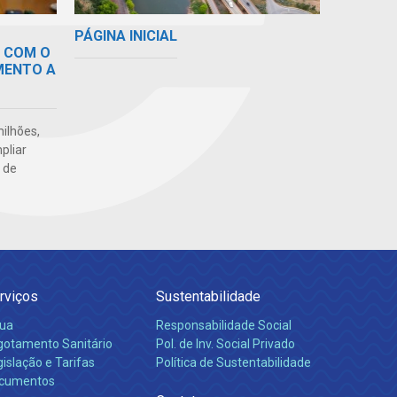
PÁGINA INICIAL
 COM O
MENTO A
ilhões,
pliar
 de
rviços
Sustentabilidade
ua
Responsabilidade Social
gotamento Sanitário
Pol. de Inv. Social Privado
islação e Tarifas
Política de Sustentabilidade
cumentos