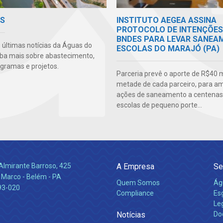
AS
INSTITUTO AEGEA ASSINA
PROTOCOLO DE INTENÇÕES
BNDES PARA LEVAR SANEA
s últimas notícias da Águas do
ESCOLAS DO MARAJÓ (PA)
iba mais sobre abastecimento,
ogramas e projetos.
Parceria prevê o aporte de R$40 m
metade de cada parceiro, para am
ações de saneamento a centenas
escolas de pequeno porte...
Almirante Barroso, 425
A Empresa
Se
 Marco - Belém - PA
Quem Somos
Ág
93-020
Compliance
Es
Leg
Notícias
Do