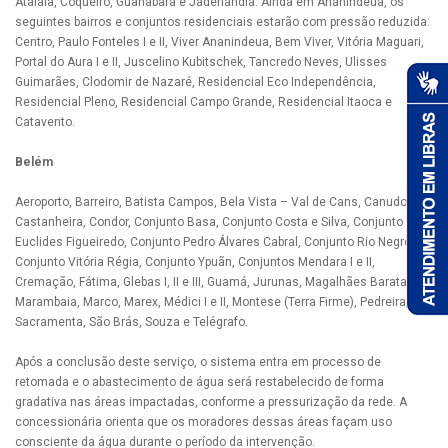
Atalaia, Coqueiro, Guanabara e Jaderlândia. Ainda em Ananindeua, os
seguintes bairros e conjuntos residenciais estarão com pressão reduzida:
Centro, Paulo Fonteles I e II, Viver Ananindeua, Bem Viver, Vitória Maguari,
Portal do Aura I e II, Juscelino Kubitschek, Tancredo Neves, Ulisses
Guimarães, Clodomir de Nazaré, Residencial Eco Independência,
Residencial Pleno, Residencial Campo Grande, Residencial Itaoca e
Catavento.
Belém
Aeroporto, Barreiro, Batista Campos, Bela Vista – Val de Cans, Canudos,
Castanheira, Condor, Conjunto Basa, Conjunto Costa e Silva, Conjunto
Euclides Figueiredo, Conjunto Pedro Álvares Cabral, Conjunto Rio Negro,
Conjunto Vitória Régia, Conjunto Ypuãn, Conjuntos Mendara I e II,
Cremação, Fátima, Glebas I, II e III, Guamá, Jurunas, Magalhães Barata,
Marambaia, Marco, Marex, Médici I e II, Montese (Terra Firme), Pedreira,
Sacramenta, São Brás, Souza e Telégrafo.
Após a conclusão deste serviço, o sistema entra em processo de
retomada e o abastecimento de água será restabelecido de forma
gradativa nas áreas impactadas, conforme a pressurização da rede. A
concessionária orienta que os moradores dessas áreas façam uso
consciente da água durante o período da intervenção.