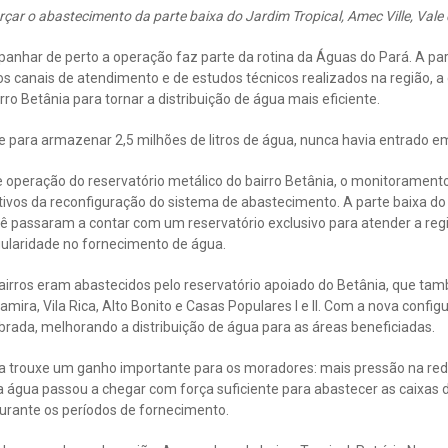
çar o abastecimento da parte baixa do Jardim Tropical, Amec Ville, Vale 
anhar de perto a operação faz parte da rotina da Águas do Pará. A pa
nos canais de atendimento e de estudos técnicos realizados na região, a
rro Betânia para tornar a distribuição de água mais eficiente.
e para armazenar 2,5 milhões de litros de água, nunca havia entrado e
 operação do reservatório metálico do bairro Betânia, o monitorament
tivos da reconfiguração do sistema de abastecimento. A parte baixa do 
pê passaram a contar com um reservatório exclusivo para atender a re
gularidade no fornecimento de água.
irros eram abastecidos pelo reservatório apoiado do Betânia, que tam
amira, Vila Rica, Alto Bonito e Casas Populares I e II. Com a nova confi
brada, melhorando a distribuição de água para as áreas beneficiadas.
a trouxe um ganho importante para os moradores: mais pressão na red
a água passou a chegar com força suficiente para abastecer as caixas d
durante os períodos de fornecimento.