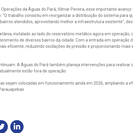
e Operações da Águas do Pará, Vilmar Pereira, esse importante avanço
 “O trabalho consistiu em reorganizar a distribuição do sistema para 
bairros atendidos, aproveitando melhor a infraestrutura existente”, des
Betânia, instalado ao lado do reservatório metálico agora em operaçã
ecimento de diversos bairros da cidade. Com a entrada em operação da
is eficiente, reduzindo oscilações de pressão e proporcionando mais es
ntinuam. A Águas do Pará também planeja intervenções para reativar os
 atualmente estão fora de operação.
uras sejam colocadas em funcionamento ainda em 2026, ampliando a efic
 Parauapebas.