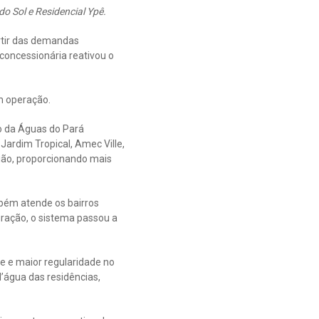
do Sol e Residencial Ypê.
rtir das demandas
 concessionária reativou o
m operação.
o da Águas do Pará
Jardim Tropical, Amec Ville,
gião, proporcionando mais
bém atende os bairros
guração, o sistema passou a
e e maior regularidade no
’água das residências,