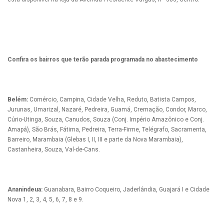
Confira os bairros que terão parada programada no abastecimento
Belém:
Comércio, Campina, Cidade Velha, Reduto, Batista Campos,
Jurunas, Umarizal, Nazaré, Pedreira, Guamá, Cremação, Condor, Marco,
Cúrio-Utinga, Souza, Canudos, Souza (Conj. Império Amazônico e Conj.
Amapá), São Brás, Fátima, Pedreira, Terra-Firme, Telégrafo, Sacramenta,
Barreiro, Marambaia (Glebas I, II, III e parte da Nova Marambaia),
Castanheira, Souza, Val-de-Cans.
Ananindeua:
Guanabara, Bairro Coqueiro, Jaderlândia, Guajará I e Cidade
Nova 1, 2, 3, 4, 5, 6, 7, 8 e 9.