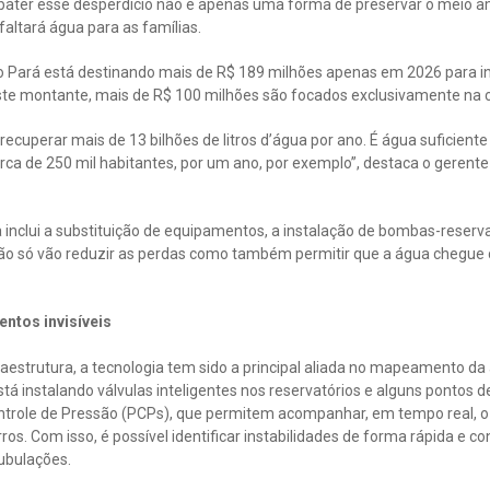
bater esse desperdício não é apenas uma forma de preservar o meio a
faltará água para as famílias.
o Pará está destinando mais de R$ 189 milhões apenas em 2026 para i
te montante, mais de R$ 100 milhões são focados exclusivamente na c
ecuperar mais de 13 bilhões de litros d’água por ano. É água suficien
ca de 250 mil habitantes, por um ano, por exemplo”, destaca o gerente
inclui a substituição de equipamentos, a instalação de bombas-reser
não só vão reduzir as perdas como também permitir que a água chegue
ntos invisíveis
raestrutura, a tecnologia tem sido a principal aliada no mapeamento d
tá instalando válvulas inteligentes nos reservatórios e alguns pontos d
trole de Pressão (PCPs), que permitem acompanhar, em tempo real, o
rros. Com isso, é possível identificar instabilidades de forma rápida e co
ubulações.