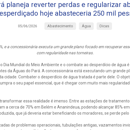
á planeja reverter perdas e regularizar a
esperdiçado hoje abasteceria 250 mil pes
Abastecimento
Água
Dicas
05/06/2026
%, e a concessionária executa um grande plano focado em recuperar ess
com regularidade nas torneiras.
 Dia Mundial do Meio Ambiente e o combate ao desperdício de água é
ntes da Águas do Pará. A concessionária está executando um grande p
 cidade. Combater o desperdício de água tratada é parte dele. O objeti
umpra o seu papel essencial, que é chegar com muito mais regularidade
transformar essa realidade é imenso. Entre as estações de tratamento 
m a cerca de 70% em Belém e Ananindeua, podendo alcançar 85% em Ma
duzida, que já deveria estar beneficiando os moradores, se perde pelo
cadas de problemas operacionais, tubulações antigas, vazamentos invisív