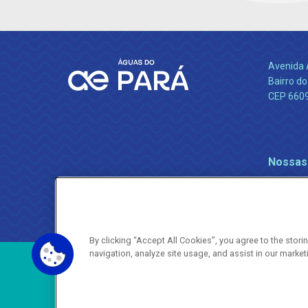
Avenida 
Bairro do
CEP 660
Nossas
By clicking “Accept All Cookies”, you agree to the stor
navigation, analyze site usage, and assist in our market