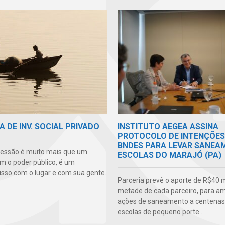
A DE INV. SOCIAL PRIVADO
INSTITUTO AEGEA ASSINA
PROTOCOLO DE INTENÇÕES
BNDES PARA LEVAR SANEA
essão é muito mais que um
ESCOLAS DO MARAJÓ (PA)
m o poder público, é um
so com o lugar e com sua gente.
Parceria prevê o aporte de R$40 m
metade de cada parceiro, para am
ações de saneamento a centenas
escolas de pequeno porte...