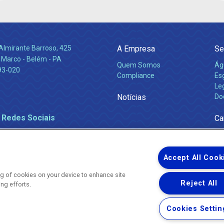
Almirante Barroso, 425
A Empresa
Se
 Marco - Belém - PA
Quem Somos
Ág
93-020
Compliance
Es
Leg
Notícias
Do
 Redes Sociais
Ca
Accept All Cook
ing of cookies on your device to enhance site
Reject All
ing efforts.
Uma empresa
Copyright ® 2026 - Todos os Direitos Reservados.
Nossa natureza movimenta a vida
Cookies Settin