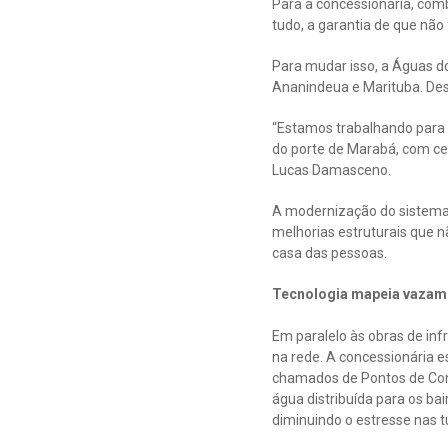
Para a concessionária, com
tudo, a garantia de que não 
Para mudar isso, a Águas d
Ananindeua e Marituba. Des
“Estamos trabalhando para r
do porte de Marabá, com cer
Lucas Damasceno.
A modernização do sistema 
melhorias estruturais que 
casa das pessoas.
Tecnologia mapeia vazame
Em paralelo às obras de inf
na rede. A concessionária es
chamados de Pontos de Con
água distribuída para os bai
diminuindo o estresse nas t