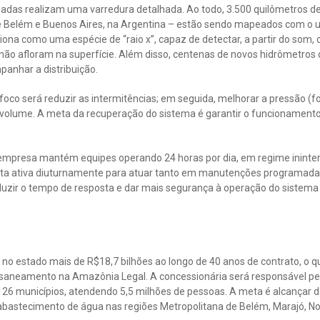
zadas realizam uma varredura detalhada. Ao todo, 3.500 quilômetros de 
re Belém e Buenos Aires, na Argentina – estão sendo mapeados com o
na como uma espécie de “raio x”, capaz de detectar, a partir do som
 não afloram na superfície. Além disso, centenas de novos hidrômetro
panhar a distribuição.
oco será reduzir as intermitências; em seguida, melhorar a pressão (f
ir volume. A meta da recuperação do sistema é garantir o funcionamento
a empresa mantém equipes operando 24 horas por dia, em regime ininter
ta ativa diuturnamente para atuar tanto em manutenções programada
uzir o tempo de resposta e dar mais segurança à operação do sistem
r no estado mais de R$18,7 bilhões ao longo de 40 anos de contrato, o q
o saneamento na Amazônia Legal. A concessionária será responsável pe
26 municípios, atendendo 5,5 milhões de pessoas. A meta é alcançar d
abastecimento de água nas regiões Metropolitana de Belém, Marajó, N