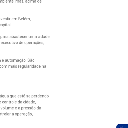
mbiente, mas, acima de
nvestir em Belém,
apital.
te para abastecer uma cidade
 executivo de operações,
va e automação. São
 com mais regularidade na
a água que está se perdendo
e controle da cidade,
 volume e a pressão da
ntrolar a operação,