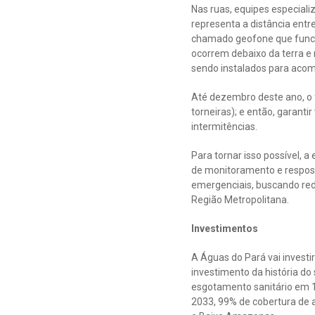
Nas ruas, equipes especiali
representa a distância ent
chamado geofone que funcio
ocorrem debaixo da terra e
sendo instalados para acom
Até dezembro deste ano, o f
torneiras); e então, garant
intermitências.
Para tornar isso possível, 
de monitoramento e respos
emergenciais, buscando red
Região Metropolitana.
Investimentos
A Águas do Pará vai investi
investimento da história d
esgotamento sanitário em 1
2033, 99% de cobertura de 