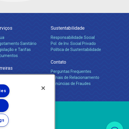
rviços
Sustentabilidade
ua
Responsabilidade Social
gotamento Sanitário
Pol. de Inv. Social Privado
islação e Tarifas
Política de Sustentabilidade
cumentos
Contato
rreiras
Perguntas Frequentes
Canais de Relacionamento
Denúncias de Fraudes
ies
gs