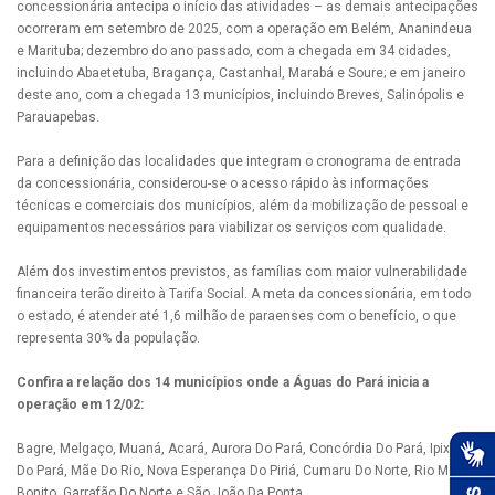
concessionária antecipa o início das atividades – as demais antecipações
ocorreram em setembro de 2025, com a operação em Belém, Ananindeua
e Marituba; dezembro do ano passado, com a chegada em 34 cidades,
incluindo Abaetetuba, Bragança, Castanhal, Marabá e Soure; e em janeiro
deste ano, com a chegada 13 municípios, incluindo Breves, Salinópolis e
Parauapebas.
Para a definição das localidades que integram o cronograma de entrada
da concessionária, considerou-se o acesso rápido às informações
técnicas e comerciais dos municípios, além da mobilização de pessoal e
equipamentos necessários para viabilizar os serviços com qualidade.
Além dos investimentos previstos, as famílias com maior vulnerabilidade
financeira terão direito à Tarifa Social. A meta da concessionária, em todo
o estado, é atender até 1,6 milhão de paraenses com o benefício, o que
representa 30% da população.
Confira a relação dos 14 municípios onde a Águas do Pará inicia a
operação em 12/02:
Bagre, Melgaço, Muaná, Acará, Aurora Do Pará, Concórdia Do Pará, Ipixuna
Do Pará, Mãe Do Rio, Nova Esperança Do Piriá, Cumaru Do Norte, Rio Maria,
Bonito, Garrafão Do Norte e São João Da Ponta.